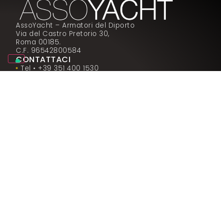
AssoYacht – Armatori del Diporto
Via del Castro Pretorio 30,
Roma 00185.
C.F. 96542800584
CONTATTACI
Tel • +39 351 400 1530
Email • info@assoyacht.it
PEC • assoyacht@pec.it
MAPPA DEL SITO
Chi siamo
Strumenti e Vantaggi
Supporto
AY Points
Magazine
Blog
Contatti
PRIVACY & COOKIES
Privacy Policy
Cookie Policy